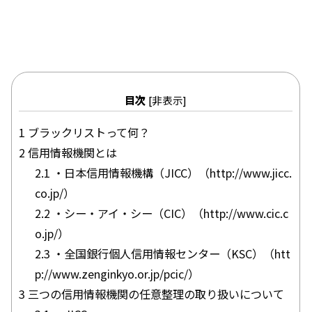
却
債
務
整
目次
非表示
[
]
理
用
1
ブラックリストって何？
語
2
信用情報機関とは
集
2.1
・日本信用情報機構（JICC）（http://www.jicc.
co.jp/）
相
2.2
・シー・アイ・シー（CIC）（http://www.cic.c
談
o.jp/）
の
2.3
・全国銀行個人信用情報センター（KSC）（htt
流
p://www.zenginkyo.or.jp/pcic/）
れ
3
三つの信用情報機関の任意整理の取り扱いについて