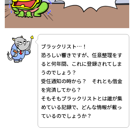
個
人
再
生
自
ブラックリスト…！
己
恐ろしい響きですが、任意整理をす
破
ると何年間、これに登録されてしま
産
うのでしょう？
受任通知の時から？ それとも借金
過
を完済してから？
払
そもそもブラックリストとは誰が集
い
めている記録で、どんな情報が載っ
ているのでしょうか？
任
意
売