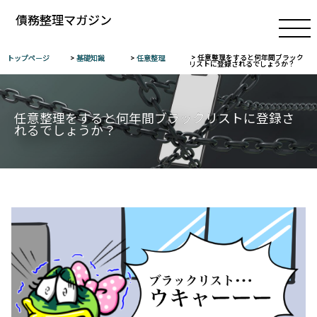
債務整理マガジン
トップページ
基礎知識
任意整理
任意整理をすると何年間ブラック
リストに登録されるでしょうか？
検索
任意整理をすると何年間ブラックリストに登録さ
れるでしょうか？
基
礎
知
識
任
意
整
理