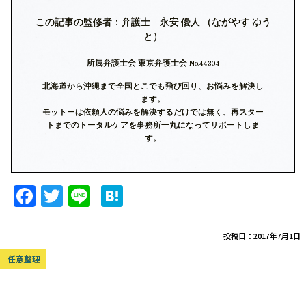
この記事の監修者：弁護士 永安 優人 （ながやす ゆう
と）
所属弁護士会 東京弁護士会 No.44304
北海道から沖縄まで全国とこでも飛び回り、お悩みを解決し
ます。
モットーは依頼人の悩みを解決するだけでは無く、再スター
トまでのトータルケアを事務所一丸になってサポートしま
す。
F
T
Li
H
a
w
n
at
c
itt
e
e
投稿日：2017年7月1日
e
er
n
任意整理
b
a
o