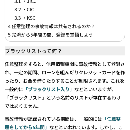
3.1
・JICC
よ
3.2
・CIC
く
3.3
・KSC
あ
4
任意整理の事故情報は共有されるのか？
る
5
完済から5年間の間、登録を覚悟しよう
質
問
ブラックリストって何？
料
任意整理をすると、信用情報機関に事故情報として登録さ
金
れ、一定の期間、ローンを組んだりクレジットカードを作
に
ったり、お金を借りたりすることが制限されます。これを
つ
一般的に
「ブラックリスト入り」
などといいますが、
い
「ブラックリスト」という名前のリストが存在するわけ
て
ではありません。
弁
事故情報が記録されている期間は、一般的には
「任意整
護
理をしてから
5
年間」
などといわれています。しかし、こ