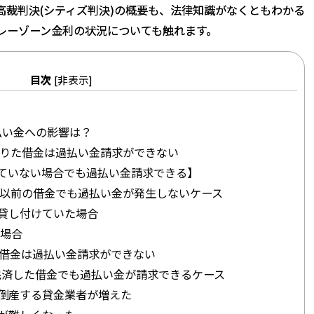
日最高裁判決(シティズ判決)の概要も、法律知識がなくともわかる
レーゾーン金利の状況についても触れます。
目次
非表示
[
]
払い金への影響は？
降に借りた借金は過払い金請求ができない
ていない場合でも過払い金請求できる】
18日以前の借金でも過払い金が発生しないケース
貸し付けていた場合
た場合
った借金は過払い金請求ができない
に完済した借金でも過払い金が請求できるケース
や倒産する貸金業者が増えた