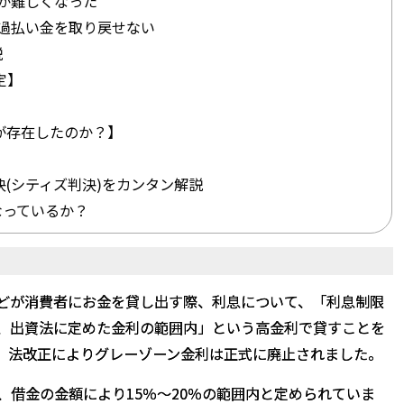
が難しくなった
過払い金を取り戻せない
説
定】
】
が存在したのか？】
判決(シティズ判決)をカンタン解説
なっているか？
どが消費者にお金を貸し出す際、利息について、「利息制限
、出資法に定めた金利の範囲内」という高金利で貸すことを
日に、法改正によりグレーゾーン金利は正式に廃止されました。
、借金の金額により15％～20％の範囲内と定められていま