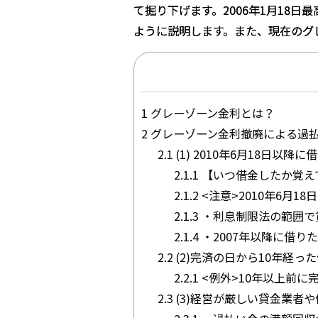
て掘り下げます。2006年1月18
ように説明します。また、現在のグ
1
グレーゾーン金利とは？
2
グレーゾーン金利撤廃による過
2.1
(1) 2010年6月18日以
2.1.1
【いつ借金したか覚え
2.1.2
<注意>2010年6月
2.1.3
・利息制限法の範囲で
2.1.4
・2007年以降に借り
2.2
(2)完済の日から10年経
2.2.1
<例外>10年以上前
2.3
(3)経営が厳しい貸金業者