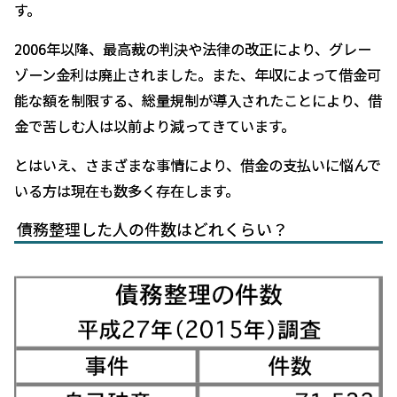
す。
よ
く
2006年以降、最高裁の判決や法律の改正により、グレー
あ
ゾーン金利は廃止されました。また、年収によって借金可
る
能な額を制限する、総量規制が導入されたことにより、借
質
金で苦しむ人は以前より減ってきています。
問
とはいえ、さまざまな事情により、借金の支払いに悩んで
料
いる方は現在も数多く存在します。
金
債務整理した人の件数はどれくらい？
に
つ
い
て
弁
護