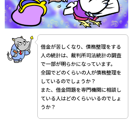
個
人
再
生
自
借金が苦しくなり、債務整理をする
己
人の統計は、裁判所司法統計の調査
破
で一部が明らかになっています。
産
全国でどのくらいの人が債務整理を
しているのでしょうか？
過
また、借金問題を専門機関に相談し
払
ている人はどのくらいいるのでしょ
い
うか？
任
意
売