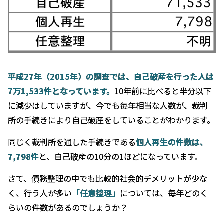
士
の
選
び
方
平成27
年（2015
年）の調査では、自己破産を行った人は
7
万1,533
件となっています。
10年前に比べると半分以下
に減少はしていますが、今でも毎年相当な人数が、裁判
所の手続きにより自己破産をしていることがわかります。
同じく裁判所を通した手続きである
個人再生の件数は、
7,798
件
と、自己破産の10分の1ほどになっています。
さて、債務整理の中でも比較的社会的デメリットが少な
く、行う人が多い
「任意整理」
については、毎年どのく
らいの件数があるのでしょうか？