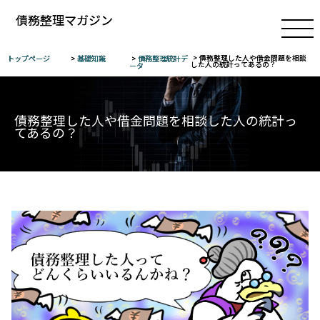
債務整理マガジン
トップページ
基礎知識
債務整理統計デ
債務整理した人や借金問題を相談
した人の統計ってあるの？
ータ
検索
債務整理した人や借金問題を相談した人の統計っ
てあるの？
基
礎
知
識
任
意
整
理