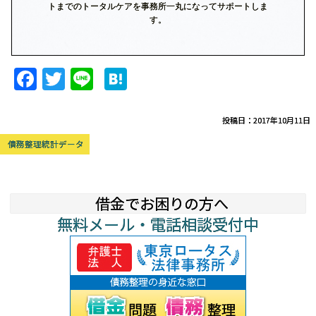
トまでのトータルケアを事務所一丸になってサポートしま
す。
F
T
Li
H
a
w
n
at
c
itt
e
e
投稿日：2017年10月11日
e
er
n
債務整理統計データ
b
a
o
借金でお困りの方へ
o
無料メール・電話相談受付中
k