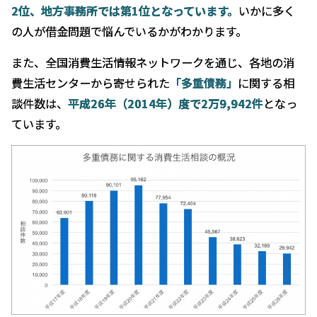
2
位、地方事務所では第1
位となっています。
いかに多く
の人が借金問題で悩んでいるかがわかります。
また、全国消費生活情報ネットワークを通じ、各地の消
費生活センターから寄せられた
「多重債務」
に関する相
談件数は、
平成
26
年（2014
年）度で2
万9,942
件
となっ
ています。