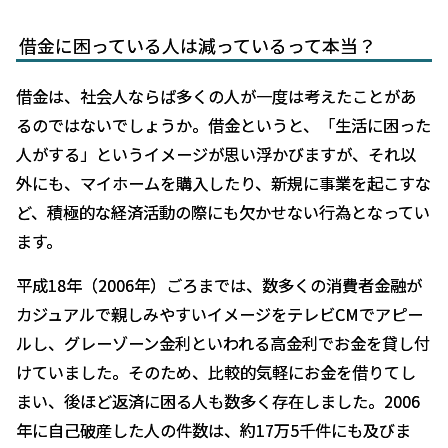
却
借金に困っている人は減っているって本当？
債
借金は、社会人ならば多くの人が一度は考えたことがあ
務
るのではないでしょうか。借金というと、「生活に困った
整
人がする」というイメージが思い浮かびますが、それ以
理
外にも、マイホームを購入したり、新規に事業を起こすな
用
ど、積極的な経済活動の際にも欠かせない行為となってい
語
ます。
集
平成18年（2006年）ごろまでは、数多くの消費者金融が
相
カジュアルで親しみやすいイメージをテレビCMでアピー
談
ルし、グレーゾーン金利といわれる高金利でお金を貸し付
の
けていました。そのため、比較的気軽にお金を借りてし
流
まい、後ほど返済に困る人も数多く存在しました。2006
れ
年に自己破産した人の件数は、約17万5千件にも及びま